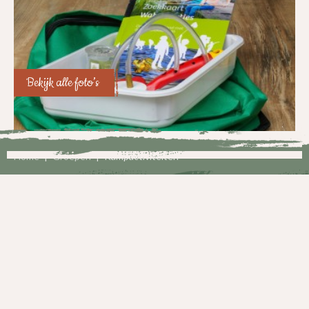
Bekijk alle foto’s
Home
|
Groepen
|
Kampactiviteiten
Natuureducatiecentrum Drents Friese
Wold