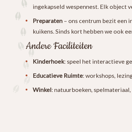
ingekapseld wespennest. Elk object ve
Preparaten
– ons centrum bezit een i
kuikens. Sinds kort hebben we ook ee
Andere Faciliteiten
Kinderhoek
: speel het interactieve g
Educatieve Ruimte
: workshops, lezin
Winkel
: natuurboeken, spelmateriaal,
Betaalde Activiteiten
Naast de tentoonstellingen kun je bij on