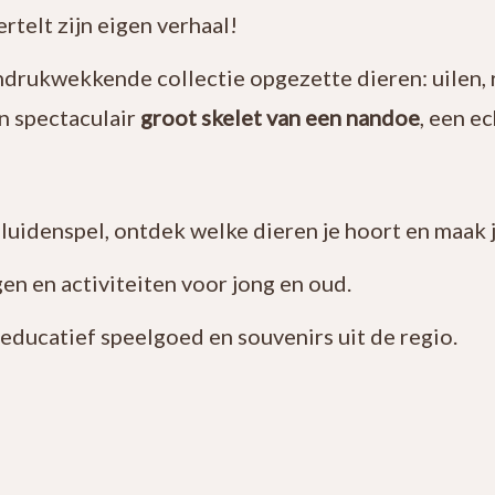
rtelt zijn eigen verhaal!
ndrukwekkende collectie opgezette dieren: uilen, 
n spectaculair
groot skelet van een nandoe
, een e
eluidenspel, ontdek welke dieren je hoort en maak j
gen en activiteiten voor jong en oud.
 educatief speelgoed en souvenirs uit de regio.
s ook deelnemen aan diverse betaalde activiteiten,